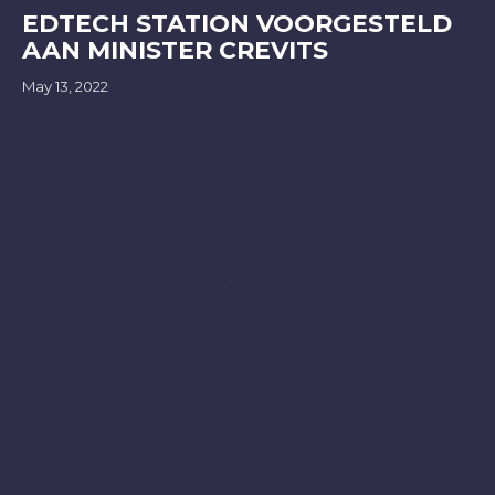
EDTECH STATION VOORGESTELD
AAN MINISTER CREVITS
May 13, 2022
In Hangar K werd het platform
Edtech Station
officieel
voorgesteld in het bijzijn van Miniser Hilde Crevits.
Eensgezind helpen bedrijven, de onderwijssector,
onderzoeksinstellingen, Voka en de overheid het
ambitieuze project mee van de grond. Het Edtech
Station biedt ruimte aan onderzoekers, scholen en
bedrijven om te experimenteren en samen te werken aan
nieuwe educatieve technologieën voor het onderwijs en
opleidingen in bedrijven.
Lees het artikel op Made in West-Vlaanderen
Artikel De Tijd
Reportage WTV