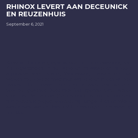
RHINOX LEVERT AAN DECEUNICK
EN REUZENHUIS
September 6, 2021
Krowdie Rhinox is gespecialiseerd in de ontwikkeling van
XR-toepassingen. In het verleden ontwikkelden zij reeds
applicaties voor Picanol, Vandewiele,… telkens om het
werken met diverse machines aan te leren in een virtuele
realiteit.
Hun troeven mochten ze laatst ook uitspelen
voor het gekende Deceunick (ooit sponsor van...)
Alsook
voor Het Reuzenhuis (Gezinsbond) dat op dit moment
hun preventie project voorstelt bij Hangar K en op Weide
aan de hand van de Rhinox VR technologie.
Lees meer op
hun site.