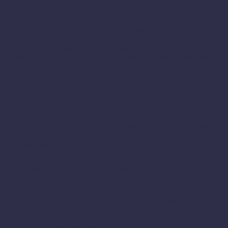
stappen die de voorbije jaren reeds gezet werden om
publiek en privaat kapitaal voor de sector te mobiliseren,
kiezen nog te weinig afgestudeerden met een game
georiënteerd diploma voor de ontwikkeling van game- en
XR-applicaties in eigen land. Er is dus nood aan een
initiatief om meer jonge game-talenten te laten kiezen
voor een rol als ondernemer en bestaande
ondernemingen inzake game development en/of
technologie te helpen groeien.
HANGAR K, FLEGA en HOWEST- DAE Studios bundelen
nu de krachten om een stap voorwaarts te zetten met als
doel gamebedrijven succesvol te laten starten en helpen
groeien in Vlaanderen. Het uiteindelijke doel is een
structurele groei en verduurzaming van de Vlaamse
game-industrie. De initiatiefnemers werken hiervoor
samen met verschillende actoren binnen en buiten de
sector, zoals het VAF en LUCA School of Arts in Genk.
Het doel van de Flanders Game Hub is om te fungeren
als:
- Drijvende kracht achter een sterke en economisch
groeiende Game- en XR-industrie in Vlaanderen.
- Connector tussen talent, bedrijven, experts,
investeerders en partners.