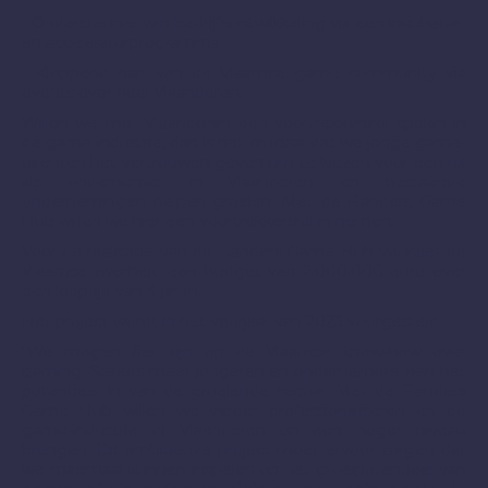
- Ondersteuner van bedrijfsontwikkeling via een incubator-
en acceleratorprogramma.
- Kloppend hart van de Vlaamse game community via
events over heel Vlaanderen.
Willen we met Vlaanderen een voortrekkersrol spelen in
de game-industrie, dan is het cruciaal dat we jonge game-
talenten het vertrouwen geven om te kiezen voor een rol
als ondernemer in Vlaanderen en bestaande
ondernemingen helpen groeien. Met de Flanders Game
Hub willen we hier een voortrekkersrol in nemen.
Voor de realisatie van de Flanders Game Hub voorziet de
Vlaamse overheid een budget van 2.000.000 euro over
een looptijd van 4 jaren.
Het project wordt in het voorjaar van 2023 voorgesteld
“We mogen fier zijn op de Vlaamse know-how over
gaming. Steeds meer jongeren én ondernemers zien het
potentieel in van de groeiende sector. Met de Flanders
Game Hub willen we verder professionaliseren en de
game-industrie in Vlaanderen op een hoger niveau
brengen. Dit ambitieuze project moet ervoor zorgen dat
we maximaal kunnen inspelen op het groeipotentieel van