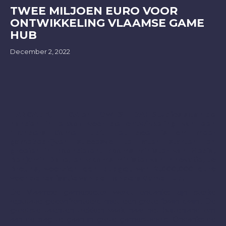
TWEE MILJOEN EURO VOOR
ONTWIKKELING VLAAMSE GAME
HUB
December 2, 2022
HANGAR K, FLEGA en HOWEST- DAE Studios slaan de
handen in elkaar voor de ontwikkeling van een
‘Flanders Game Hub’. Het doel is om meer
gamebedrijven succesvol te laten starten en
groeien in Vlaanderen. Vlaams minister van Media,
Benjamin Dalle, en Vlaams minister van Innovatie, Jo
Brouns, voorzien een budget van 2.000.000 euro
voor de realisatie van de Flanders Game Hub.
De Vlaamse gamesector wordt ondanks zijn sterke
reputatie geconfronteerd met een grote ‘brain drain’. De
grootste talenten trekken vaak naar het buitenland om
aan de slag te gaan in grote gamestudio’s. Ondanks de