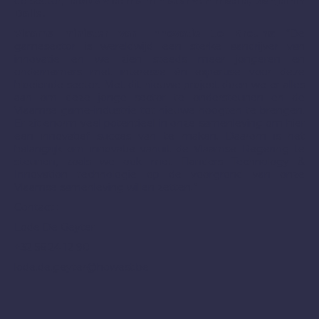
de sector,”
aldus Vlaams minister van media, Benjamin
Dalle.
Vlaams minister van Innovatie Jo Brouns
: “De
gamesector is wereldwijd een sterke aandrijver van
innovatie en we zien steeds meer jongeren en
ondernemers met interesse én expertise voor deze
bloeiende sector. Met dit nieuwe project doen we er alles
aan om deze jonge sector te ondersteunen en de
Vlaamse game-industrie tot nieuwe hoogten te brengen.
Er zit enorm veel potentieel in onze samenleving om hier
een innovatief succes van te maken. Daarom is het
belangrijk om innovatie vanuit de Vlaamse Regering te
steunen, zoals we ook met Flanders Technology &
Innovation technologie op de voorgrond van onze
Vlaamse samenleving willen zetten.”
Contact :
Lode De Geyter
+32 56 24 12 90
lode.de.geyter@howest.be