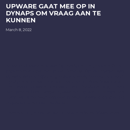
UPWARE GAAT MEE OP IN
DYNAPS OM VRAAG AAN TE
KUNNEN
March 8, 2022
Krowdie Upware sluit aan bij DynApps, de grootste Odoo-
implementatiepartner in de Benelux. Op die manier kan
Upware aan de blijvend groeiende vraag voldoen en heeft
DynApps voortaan ook een kantoor in West-Vlaanderen.
De naam Upware verdwijnt en DynApps krijgt een
Kortrijkse hub in Hangar K, waar het op korte termijn een
team wil uitbouwen om ook in West-Vlaanderen grotere
projecten te kunnen bedienen.
Lees het uitgebreid artikel op Made in West-Vlaanderen